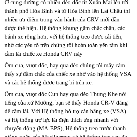
Ở cung đường có nhiều đèo dốc từ Xuân Mai lên tới
thành phố Hòa Bình và từ Hòa Bình lên Lai Châu thì
nhiều ưu điểm trong vận hành của CRV mới dần
được thể hiện. Hệ thống khung gầm chắc chắn, các
bánh xe rộng hơn, với hệ thống treo được cải tiến,
nhờ các yếu tố trên chúng tôi hoàn toàn yên tâm khi
cầm lái chiếc xe Honda CRV này
Ôm cua, vượt dốc, hay qua đèo chúng tôi mấy cảm
thấy sự đầm chắc của chiếc xe nhờ vào hệ thống VSA
và các hệ thống được trang bị trên xe.
Ôm cua, vượt dốc Cun hay qua đèo Thung Khe nổi
tiếng của xứ Mường, bạn sẽ thấy Honda CR-V đáng
để cầm lái. Với Hệ thống hỗ trợ cân bằng xe (VSA)
và Hệ thống trợ lực lái điện thích ứng nhanh với
chuyển động (MA-EPS), Hệ thống treo trước thanh
giằng xoắn của MacPherson và hệ thống treo sau đa