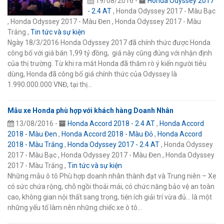
19/08/2016 -
Honda Odyssey 2017
- 2.4 AT
, Honda Odyssey 2017 - Màu Bạc
, Honda Odyssey 2017 - Màu Đen , Honda Odyssey 2017 - Màu
Trắng ,
Tin tức và sự kiện
Ngày 18/3/2016 Honda Odyssey 2017 đã chính thức được Honda
công bố với giá bán 1,99 tỷ đồng, giá này cũng đúng với nhận định
của thị trường. Từ khi ra mắt Honda đã thăm rò ý kiến người tiêu
dùng, Honda đã công bố giá chính thức của Odyssey là
1.990.000.000 VNĐ, tại thị…
Mẫu xe Honda phù hợp với khách hàng Doanh Nhân
13/08/2016 -
Honda Accord 2018 - 2.4 AT
,
Honda Accord
2018 - Màu Đen
,
Honda Accord 2018 - Màu Đỏ
,
Honda Accord
2018 - Màu Trắng
,
Honda Odyssey 2017 - 2.4 AT
, Honda Odyssey
2017 - Màu Bạc , Honda Odyssey 2017 - Màu Đen , Honda Odyssey
2017 - Màu Trắng ,
Tin tức và sự kiện
Những mẫu ô tô Phù hợp doanh nhân thành đạt và Trung niên – Xe
có sức chứa rộng, chỗ ngồi thoải mái, có chức năng bảo vệ an toàn
cao, không gian nội thất sang trọng, tiện ích giải trí vừa đủ… là một
những yếu tố làm nên những chiếc xe ô tô…