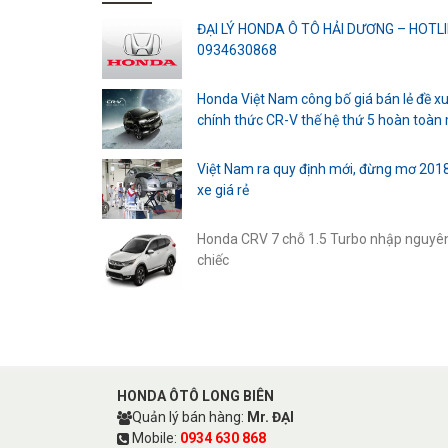
ĐẠI LÝ HONDA Ô TÔ HẢI DƯƠNG – HOTL
0934630868
Honda Việt Nam công bố giá bán lẻ đề x
chính thức CR-V thế hệ thứ 5 hoàn toàn
Việt Nam ra quy định mới, đừng mơ 201
xe giá rẻ
Honda CRV 7 chỗ 1.5 Turbo nhập nguyê
chiếc
HONDA ÔTÔ LONG BIÊN
Quản lý bán hàng:
Mr. ĐẠI
Mobile:
0934 630 868