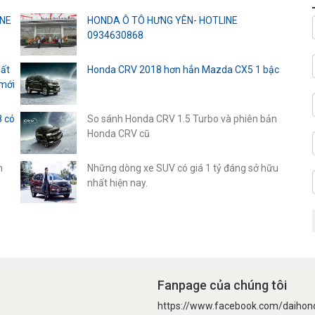
INE
HONDA Ô TÔ HƯNG YÊN- HOTLINE
0934630868
uất
Honda CRV 2018 hơn hẳn Mazda CX5 1 bậc
 mới
8 có
So sánh Honda CRV 1.5 Turbo và phiên bản
Honda CRV cũ
n
Những dòng xe SUV có giá 1 tỷ đáng sở hữu
nhất hiện nay.
Fanpage của chúng tôi
https://www.facebook.com/daihon