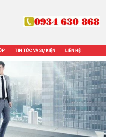
GÓP
TIN TỨC VÀ SỰ KIỆN
LIÊN HỆ