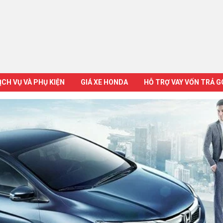
ỊCH VỤ VÀ PHỤ KIỆN
GIÁ XE HONDA
HỖ TRỢ VAY VỐN TRẢ 