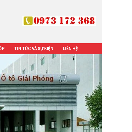
GÓP
TIN TỨC VÀ SỰ KIỆN
LIÊN HỆ