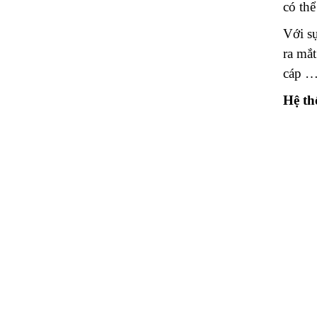
có thể
Với s
ra mắt
cáp ….
Hệ t