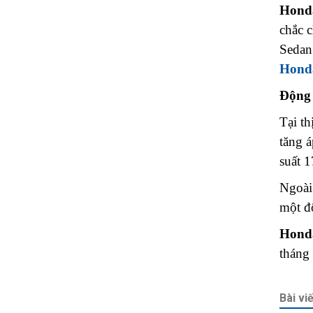
Honda
chắc 
Sedan 
Hond
Động 
Tại t
tăng á
suất 
Ngoài
một độ
Honda
tháng 
Bài vi