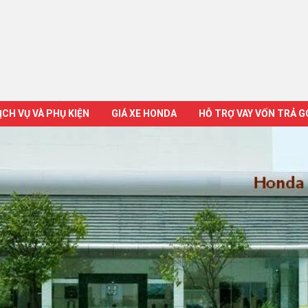
ỊCH VỤ VÀ PHỤ KIỆN
GIÁ XE HONDA
HỖ TRỢ VAY VỐN TRẢ 