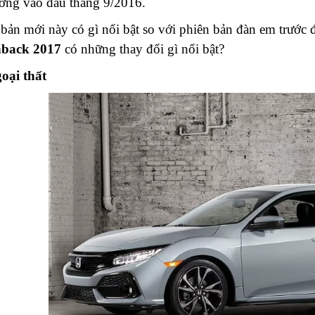
ường vào đầu tháng 9/2016.
bản mới này có gì nổi bật so với phiên bản đàn em trước
back 2017
có những thay đổi gì nổi bật?
oại thất