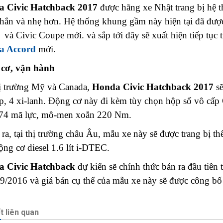
 Civic Hatchback 2017
được hãng xe Nhật trang bị hệ 
chắn và nhẹ hơn. Hệ thống khung gầm này hiện tại đã được
và Civic Coupe mới. và sắp tới đây sẽ xuất hiện tiếp tục
a Accord
mới.
cơ, vận hành
hị trường Mỹ và Canada,
Honda Civic Hatchback 2017
sẽ
p, 4 xi-lanh. Động cơ này đi kèm tùy chọn hộp số vô cấp
174 mã lực, mô-men xoắn 220 Nm.
 ra, tại thị trường châu Âu, mẫu xe này sẽ được trang b
ng cơ diesel 1.6 lít i-DTEC.
 Civic Hatchback
dự kiến sẽ chính thức bán ra đầu tiên 
9/2016 và giá bán cụ thể của mẫu xe này sẽ được công bố 
ết liên quan